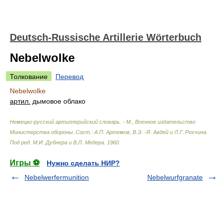
Deutsch-Russische Artillerie Wörterbuch
Nebelwolke
Толкование
Перевод
Nebelwolke
артил.
дымовое облако
Немецко-русский артиллерийский словарь. - М., Военное издательство
Министерства обороны
.
Сост.: А.П. Артемов, В.Э. -Я. Авдей и Л.Г. Рохчина.
Под ред. М.И. Дубнера и В.Л. Медера
.
1960
.
Игры ⚽
Нужно сделать НИР?
Nebelwerfermunition
Nebelwurfgranate