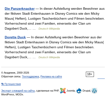
Die Panzerknacker
— In dieser Aufstellung werden Bewohner aus
der fiktiven Stadt Entenhausen in Disney Comics wie den Micky
Maus( Heften), Lustigen Taschenbüchern und Filmen beschrieben.
Vorherrschend sind zwei Familien, einerseits der Clan um
Dagobert Duck,… …
Deutsch Wikipedia
Dorette Duck
— In dieser Aufstellung werden Bewohner aus der
fiktiven Stadt Entenhausen in Disney Comics wie den Micky Maus(
Heften), Lustigen Taschenbüchern und Filmen beschrieben.
Vorherrschend sind zwei Familien, einerseits der Clan um
Dagobert Duck,… …
Deutsch Wikipedia
© Академик, 2000-2026
18+
Обратная связь:
Техподдержка
,
Реклама на сайте
👣 Путешествия
Экспорт словарей на сайты
, сделанные на PHP,
Joomla,
Drupal,
WordPress, MODx.