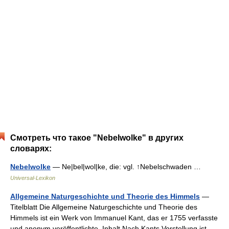
Смотреть что такое "Nebelwolke" в других
словарях:
Nebelwolke
— Ne|bel|wol|ke, die: vgl. ↑Nebelschwaden …
Universal-Lexikon
Allgemeine Naturgeschichte und Theorie des Himmels
—
Titelblatt Die Allgemeine Naturgeschichte und Theorie des
Himmels ist ein Werk von Immanuel Kant, das er 1755 verfasste
und anonym veröffentlichte. Inhalt Nach Kants Vorstellung ist